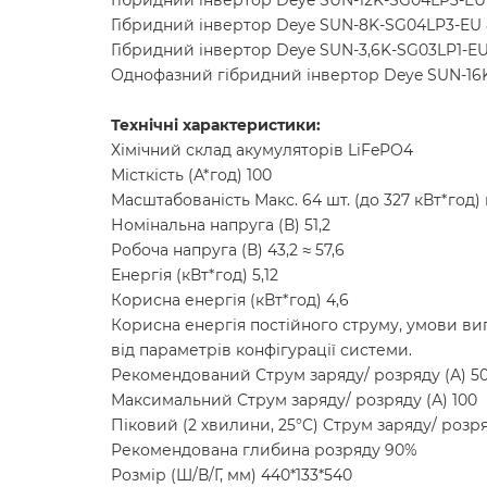
Гібридний інвертор Deye SUN-12K-SG04LP3-EU 
Гібридний інвертор Deye SUN-8K-SG04LP3-EU 
Гібридний інвертор Deye SUN-3,6K-SG03LP1-E
Однофазний гібридний інвертор Deye SUN-16K
Технічні характеристики:
Хімічний склад акумуляторів LiFePO4
Місткість (А*год) 100
Масштабованість Макс. 64 шт. (до 327 кВт*год)
Номінальна напруга (В) 51,2
Робоча напруга (В) 43,2 ≈ 57,6
Енергія (кВт*год) 5,12
Корисна енергія (кВт*год) 4,6
Корисна енергія постійного струму, умови ви
від параметрів конфігурації системи.
Рекомендований Струм заряду/ розряду (А) 5
Максимальний Струм заряду/ розряду (А) 100
Піковий (2 хвилини, 25°C) Струм заряду/ розря
Рекомендована глибина розряду 90%
Розмір (Ш/В/Г, мм) 440*133*540