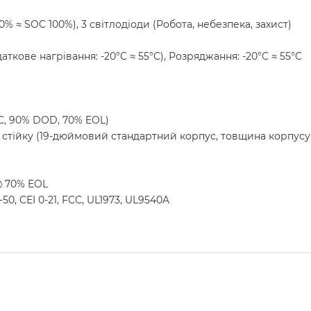
% ≈ SOC 100%), 3 світлодіоди (Робота, небезпека, захист)
ткове нагрівання: -20°C ≈ 55°C), Розряджання: -20°C ≈ 55°C
5C, 90% DOD, 70% EOL)
в стійку (19-дюймовий стандартний корпус, товщина корпусу
@ 70% EOL
50, CEI 0-21, FCC, UL1973, UL9540A