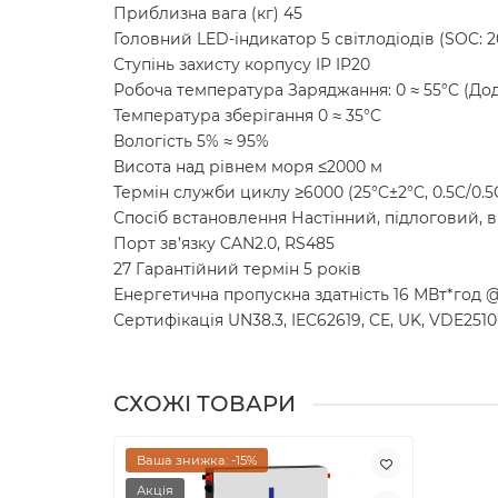
Приблизна вага (кг) 45
Головний LED-індикатор 5 світлодіодів (SOC: 20
Ступінь захисту корпусу IP IP20
Робоча температура Заряджання: 0 ≈ 55°C (Дода
Температура зберігання 0 ≈ 35°C
Вологість 5% ≈ 95%
Висота над рівнем моря ≤2000 м
Термін служби циклу ≥6000 (25°C±2°C, 0.5C/0.
Спосіб встановлення Настінний, підлоговий, 
Порт зв’язку CAN2.0, RS485
27 Гарантійний термін 5 років
Енергетична пропускна здатність 16 МВт*год 
Сертифікація UN38.3, IEC62619, CE, UK, VDE2510-
СХОЖІ ТОВАРИ
Ваша знижка: -15%
Акція