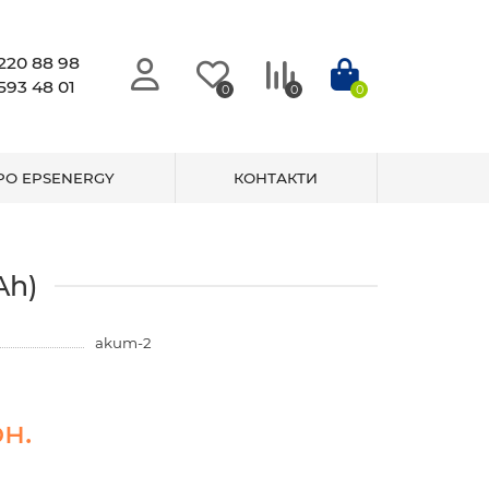
220 88 98
593 48 01
0
0
0
РО EPSENERGY
КОНТАКТИ
Ah)
akum-2
н.