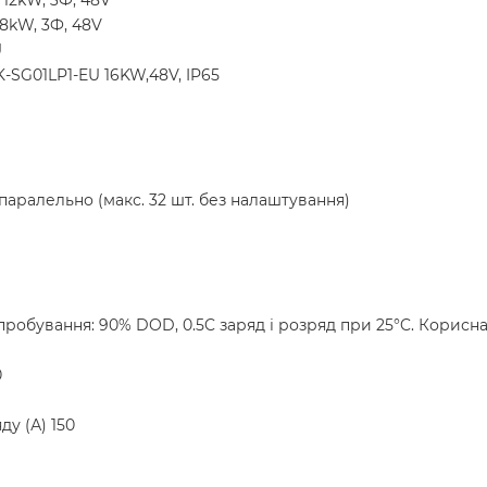
12kW, 3Ф, 48V
8kW, 3Ф, 48V
U
-SG01LP1-EU 16KW,48V, IP65
 паралельно (макс. 32 шт. без налаштування)
пробування: 90% DOD, 0.5C заряд і розряд при 25°C. Корис
0
ду (А) 150