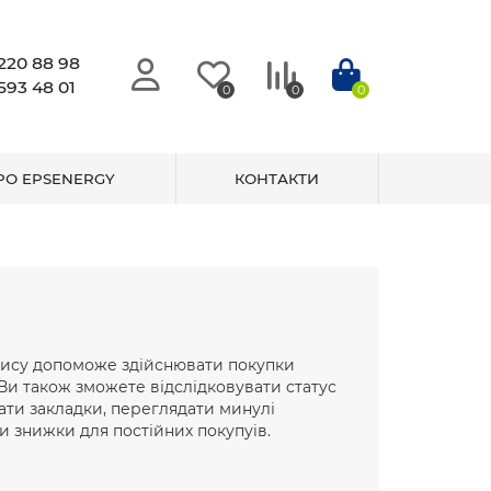
220 88 98
593 48 01
0
0
0
РО EPSENERGY
КОНТАКТИ
пису допоможе здійснювати покупки
Ви також зможете відслідковувати статус
ати закладки, переглядати минулі
и знижки для постійних покупуів.