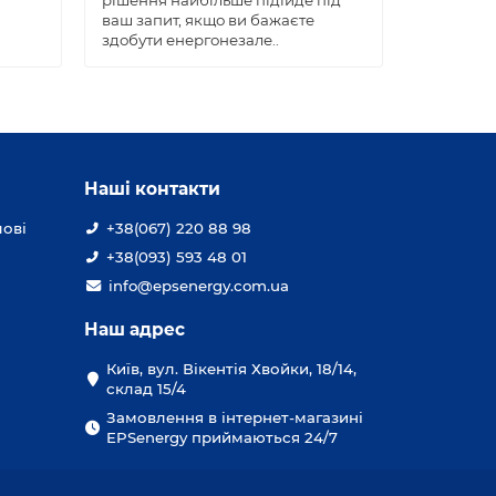
рішення найбільше підійде під
Київської
ваш запит, якщо ви бажаєте
держадмі
здобути енергонезале..
Києві діє
Наші контакти
лові
+38(067) 220 88 98
+38(093) 593 48 01
info@epsenergy.com.ua
Наш адрес
Київ, вул. Вікентія Хвойки, 18/14,
склад 15/4
Замовлення в інтернет-магазині
EPSenergy приймаються 24/7