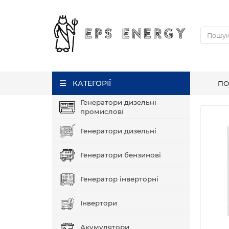
КАТЕГОРІЇ
ПО
Генератори дизельні
промислові
Генератори дизельні
ІНВЕРТОРИ ТА LIFE
Генератори бензинові
БЕАТЕРІЇ
Генератор інверторні
Знижки! Поспішай замовити
Інвертори
Акумулятори