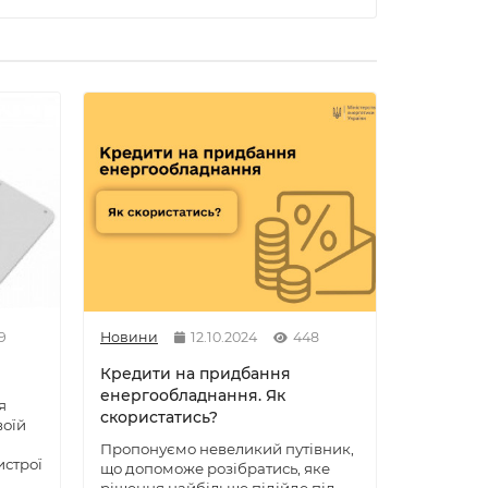
9
Новини
12.10.2024
448
Новини
e
Кредити на придбання
Киянам 
енергообладнання. Як
купівлю 
я
скористатись?
сонячни
воїй
Пропонуємо невеликий путівник,
Можна от
истрої
що допоможе розібратись, яке
розмірі 7