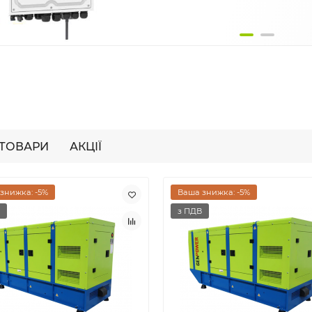
 ТОВАРИ
АКЦІЇ
знижка: -5%
Ваша знижка: -5%
з ПДВ