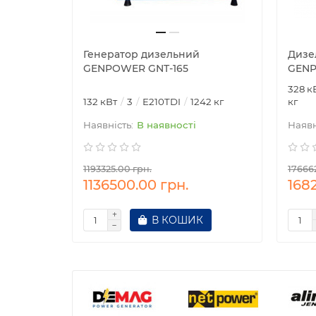
Генератор дизельний
Дизе
GENPOWER GNT-165
GENP
328 к
132 кВт
3
E210TDI
1242 кг
кг
В наявності
1193325.00 грн.
17666
1136500.00 грн.
168
В КОШИК