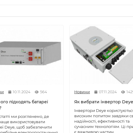
ни
10.11.2024
564
Новини
07.11.2024
142
ого підходять батареї
Як вибрати інвертор Dey
?
Інвертори Deye користуютьс
високим попитом завдяки с
 статті ми розглянемо, де
надійності, ефективності та
аще використовувати
сучасним технологіям. Ці пр
еї Deye, щоб забезпечити
є важливою частин..
ребійне електропостачання