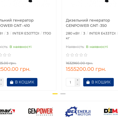
льний генератор
Дизельний генератор
OWER GNT‑410
GENPOWER GNT‑350
Вт
3
INTER E507TDI
1700
280 кВт
3
INTER E433TDI
кг
В наявності
В наявності
25.00 грн.
1632960.00 грн.
2500.00 грн.
1555200.00 грн.
В КОШИК
В КОШИК