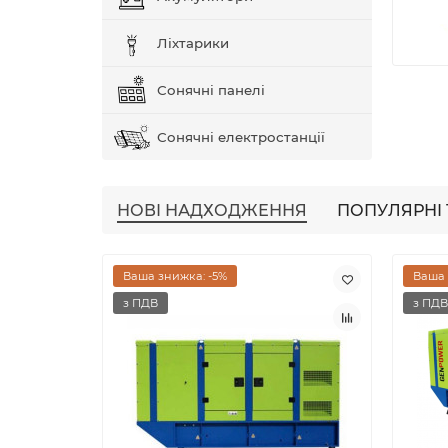
Ліхтарики
Сонячні панелі
Сонячні електростанції
НОВІ НАДХОДЖЕННЯ
ПОПУЛЯРНІ
Ваша знижка: -5%
Ваша 
з ПДВ
з ПДВ