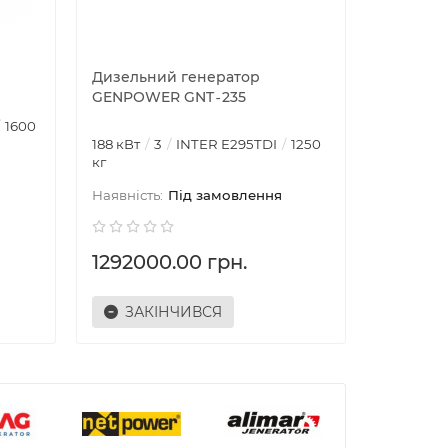
Дизельний генератор
Дизельн
GENPOWER GNT‑235
GENPOW
1600
140 кВт
188 кВт
3
INTER E295TDI
1250
кг
кг
Під замовлення
1293600.0
1292000.00 грн.
119160
ЗАКІНЧИВСЯ