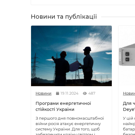
Новини та публікації
Новини
19.11.2024
487
Нови
Програми енергетичної
Для ч
стійкості України
Deye
З першого дня повномасштабної
У цій
війни росія атакує енергетичну
найкр
систему України. Для того, щоб
батар
забезпечити країну світлом і
безпе