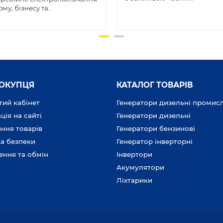
му, бізнесу та..
ПОКУПЦЯ
КАТАЛОГ ТОВАРІВ
ий кабінет
Генератори дизельні промис
ція на сайті
Генератори дизельні
ння товарів
Генератори бензинові
а безпеки
Генератор інверторні
ення та обмін
Інвертори
Акумулятори
Ліхтарики